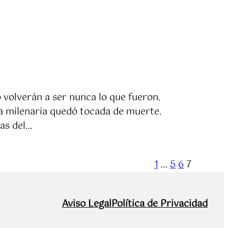
 volverán a ser nunca lo que fueron.
a milenaria quedó tocada de muerte.
as del…
1
…
5
6
7
Aviso Legal
Política de Privacidad