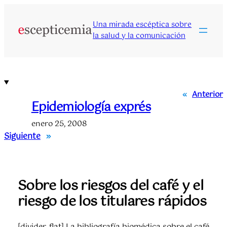
Saltar
al
Una mirada escéptica sobre
contenido
la salud y la comunicación
«
Anterior
Epidemiología exprés
enero 25, 2008
Siguiente
»
Sobre los riesgos del café y el
riesgo de los titulares rápidos
[divider_flat] La bibliografía biomédica sobre el café