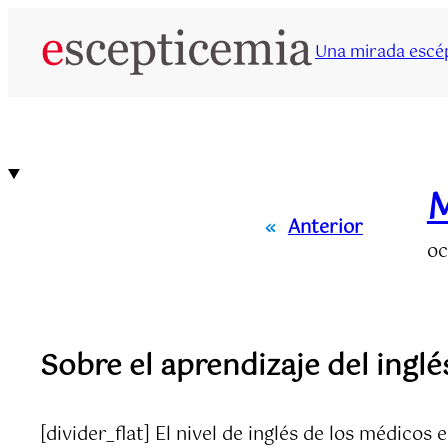
Saltar
al
Una mirada escép
contenido
M
«
Anterior
oc
Sobre el aprendizaje del ingl
[divider_flat] El nivel de inglés de los médic