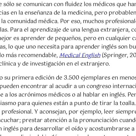
sólo se comunican con fluidez los médicos que han
ncias en la enseñanza de la medicina, pero probabl
a la comunidad médica. Por eso, muchos profesionale
rlas. Para el aprendizaje de una lengua extranjera
mejor es aprender de pequeños, pero en cualquier 
s, lo que uno necesita para aprender inglés son bu
e lo más recomendable,
Medical English
(Springer, 20
línica y de investigación en el extranjero.
ado su primera edición de 3.500 ejemplares en meno
pueden encontrar al acudir a un congreso internacio
rse a los acrónimos médicos o al hablar en inglés. P
siasmo para quienes están a punto de tirar la toalla
ía profesional. Y aconsejan, por ejemplo, leer siempre
escuchar; prestar atención a la pronunciación cuand
en inglés para desarrollar el oído y acostumbrarse a