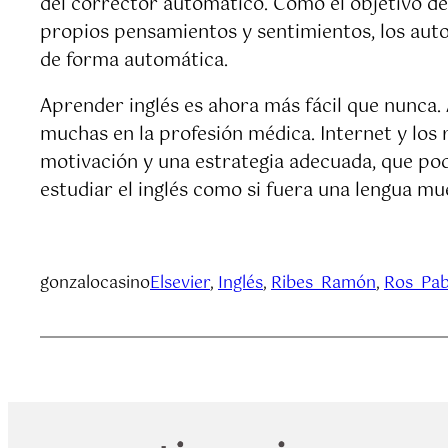
del corrector automático. Como el objetivo del
propios pensamientos y sentimientos, los aut
de forma automática.
Aprender inglés es ahora más fácil que nunca. A
muchas en la profesión médica. Internet y los 
motivación y una estrategia adecuada, que podr
estudiar el inglés como si fuera una lengua mu
gonzalocasino
Elsevier
, 
Inglés
, 
Ribes_Ramón
, 
Ros_Pab