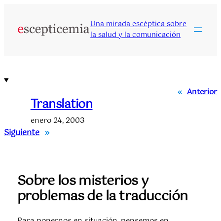
Saltar
al
Una mirada escéptica sobre
contenido
la salud y la comunicación
«
Anterior
Translation
enero 24, 2003
Siguiente
»
Sobre los misterios y
problemas de la traducción
Para ponernos en situación, pensemos en